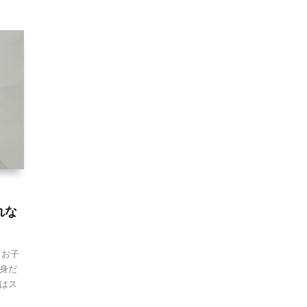
れな
 お子
身だ
はス