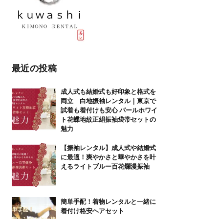
最近の投稿
成人式も結婚式も好印象と格式を
両立 白地振袖レンタル｜東京で
試着も着付けも安心 パールホワイ
ト花蝶地紋正絹振袖袋帯セットの
魅力
【振袖レンタル】成人式や結婚式
に最適！爽やかさと華やかさを叶
えるライトブルー百花爛漫振袖
簡単手配！着物レンタルと一緒に
着付け格安ヘアセット