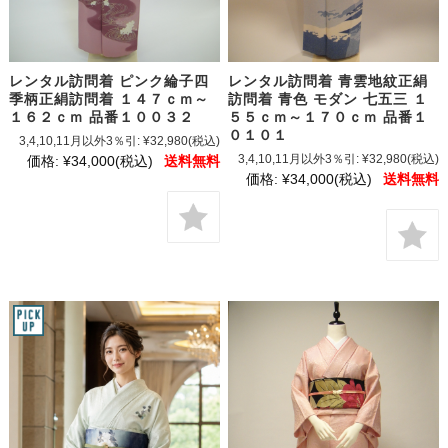
レンタル訪問着 ピンク綸子四
レンタル訪問着 青雲地紋正絹
季柄正絹訪問着 １４７ｃｍ～
訪問着 青色 モダン 七五三 １
１６２ｃｍ 品番１００３２
５５ｃｍ～１７０ｃｍ 品番１
０１０１
3,4,10,11月以外3％引:
¥32,980
(税込)
3,4,10,11月以外3％引:
¥32,980
(税込)
価格:
¥34,000
(税込)
送料無料
価格:
¥34,000
(税込)
送料無料