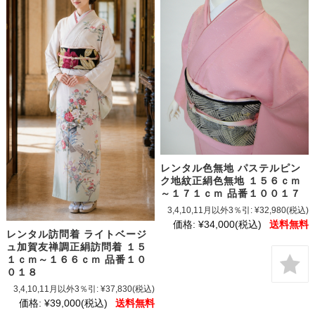
レンタル色無地 パステルピン
ク地紋正絹色無地 １５６ｃｍ
～１７１ｃｍ 品番１００１７
3,4,10,11月以外3％引:
¥32,980
(税込)
価格:
¥34,000
(税込)
送料無料
レンタル訪問着 ライトベージ
ュ加賀友禅調正絹訪問着 １５
１ｃｍ～１６６ｃｍ 品番１０
０１８
3,4,10,11月以外3％引:
¥37,830
(税込)
価格:
¥39,000
(税込)
送料無料