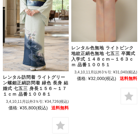
レンタル色無地 ライトピンク
地紋正絹色無地 七五三 卒園式
入学式 １４８ｃｍ～１６３ｃ
ｍ 品番１００５１
3,4,10,11月以外3％引:
¥31,040
(税込)
レンタル訪問着 ライトグリー
価格:
¥32,000
(税込)
送料無料
ン螺鈿正絹訪問着 緑色 長身 結
婚式 七五三 身長１５６～１７
１ｃｍ 品番１００８１
3,4,10,11月以外3％引:
¥34,726
(税込)
価格:
¥35,800
(税込)
送料無料