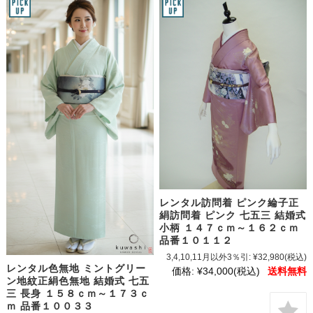
レンタル訪問着 ピンク綸子正
絹訪問着 ピンク 七五三 結婚式
小柄 １４７ｃｍ～１６２ｃｍ
品番１０１１２
3,4,10,11月以外3％引:
¥32,980
(税込)
レンタル色無地 ミントグリー
価格:
¥34,000
(税込)
送料無料
ン地紋正絹色無地 結婚式 七五
三 長身 １５８ｃｍ～１７３ｃ
ｍ 品番１００３３