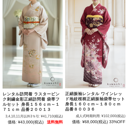
正絹振袖レンタル ワインレッ
レンタル訪問着 ラスターピン
ド地紋桜柄正絹振袖袋帯セット
ク刺繍金彩正絹訪問着 袋帯フ
身長１６０ｃｍ～１８０ｃｍ
ルセット 身長１５６ｃｍ～１
品番８００３６
７１ｃｍ 品番２００１３
成人式時期利用:
¥102,000
(税込)
3,4,10,11月以外3％引:
¥41,710
(税込)
価格:
¥68,000
(税込)
33%OFF
価格:
¥43,000
(税込)
送料無料