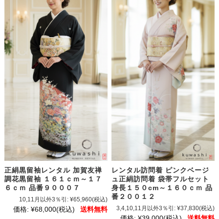
レンタル訪問着 ピンクベージ
正絹黒留袖レンタル 加賀友禅
ュ正絹訪問着 袋帯フルセット
調花黒留袖 １６１ｃｍ～１７
身長１５０cm～１６０ｃｍ 品
６ｃｍ 品番９０００７
番２００１２
10,11月以外3％引:
¥65,960
(税込)
3,4,10,11月以外3％引:
¥37,830
(税込)
価格:
¥68,000
(税込)
送料無料
価格:
¥39,000
(税込)
送料無料