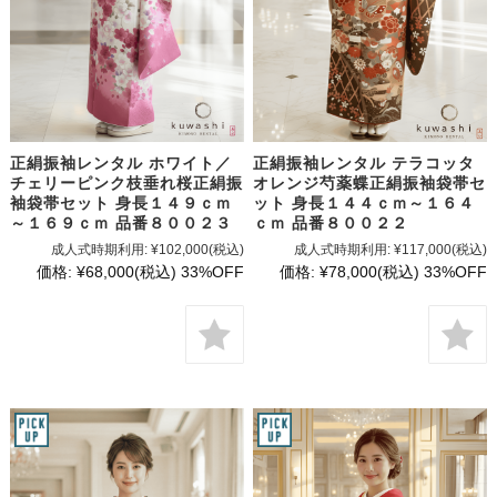
正絹振袖レンタル ホワイト／
正絹振袖レンタル テラコッタ
チェリーピンク枝垂れ桜正絹振
オレンジ芍薬蝶正絹振袖袋帯セ
袖袋帯セット 身長１４９ｃｍ
ット 身長１４４ｃｍ～１６４
～１６９ｃｍ 品番８００２３
ｃｍ 品番８００２２
成人式時期利用:
¥102,000
(税込)
成人式時期利用:
¥117,000
(税込)
価格:
¥68,000
(税込)
33%OFF
価格:
¥78,000
(税込)
33%OFF