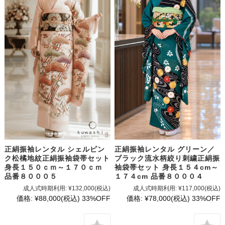
正絹振袖レンタル シェルピン
正絹振袖レンタル グリーン／
ク松橘地紋正絹振袖袋帯セット
ブラック流水柄絞り刺繍正絹振
身長１５０ｃｍ～１７０ｃｍ
袖袋帯セット 身長１５４cm～
品番８０００５
１７４cm 品番８０００４
成人式時期利用:
¥132,000
(税込)
成人式時期利用:
¥117,000
(税込)
価格:
¥88,000
(税込)
33%OFF
価格:
¥78,000
(税込)
33%OFF