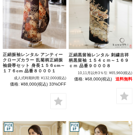
正絹振袖レンタル アンティー
正絹黒留袖レンタル 刺繍吉祥
クローズカラー 乱菊柄正絹振
柄黒留袖 １５４ｃｍ～１６９
袖袋帯セット 身長１５６cm～
ｃｍ 品番９０００８
１７６cm 品番８０００１
10,11月以外3％引:
¥65,960
(税込)
成人式時期利用:
¥132,000
(税込)
価格:
¥68,000
(税込)
送料無料
価格:
¥88,000
(税込)
33%OFF