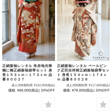
正絹振袖レンタル 朱赤地光琳
正絹振袖レンタル ペールピン
鶴に梅正絹振袖袋帯セット 身
ク疋田吉祥柄正絹振袖袋帯セッ
長１５３ｃｍ～１７３ｃｍ 品
ト 身長１５４ｃｍ～１７４ｃ
番８００２７
ｍ 品番８００２６
成人式時期利用:
¥102,000
(税込)
成人式時期利用:
¥117,000
(税込)
価格:
¥68,000
(税込)
33%OFF
価格:
¥78,000
(税込)
33%OFF