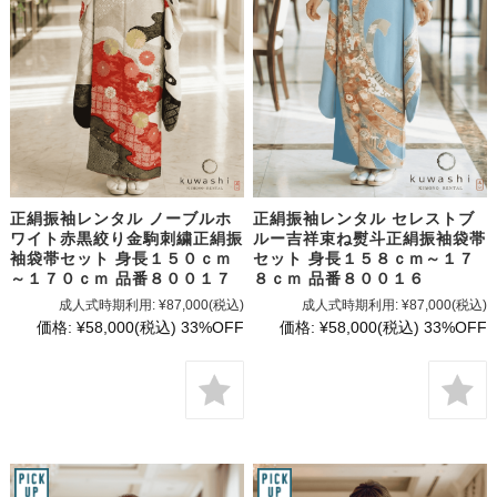
正絹振袖レンタル ノーブルホ
正絹振袖レンタル セレストブ
ワイト赤黒絞り金駒刺繍正絹振
ルー吉祥束ね熨斗正絹振袖袋帯
袖袋帯セット 身長１５０ｃｍ
セット 身長１５８ｃｍ～１７
～１７０ｃｍ 品番８００１７
８ｃｍ 品番８００１６
成人式時期利用:
¥87,000
(税込)
成人式時期利用:
¥87,000
(税込)
価格:
¥58,000
(税込)
33%OFF
価格:
¥58,000
(税込)
33%OFF