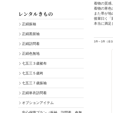
着物の質感
着物の寒色
レンタルきもの
また帯が地
後輩曰く「
本当に満足
正絹振袖
正絹黒留袖
1件～1件（全1
正絹訪問着
正絹色無地
七五三３歳被布
七五三５歳袴
七五三７歳振袖
正絹単衣訪問着
オプションアイテム
安心保障プラン（振袖、訪問着、色無