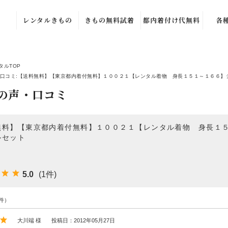
レンタルきもの
きもの無料試着
都内着付け代無料
各
正絹振袖
築地来店試着
都内出張着付け
振袖
代無料
ル確
タルTOP
正絹黒留袖
都内ご自宅無料
口コミ:【送料無料】【東京都内着付無料】１００２１【レンタル着物 身長１５１～１６６】
出張試着
築地来店着付け
その
の声・口コミ
正絹訪問着
代無料
ジュ
全国無料宅配
正絹色無地
きもの試着・下
見サービス
レン
無料】【東京都内着付無料】１００２１【レンタル着物 身長１５
七五三３歳被布
ルセット
シ
七五三５歳袴
３
5.0
(1件)
七五三７歳振袖
お客
件）
正絹単衣訪問着
よく
大川端 様
投稿日：2012年05月27日
オプションアイ