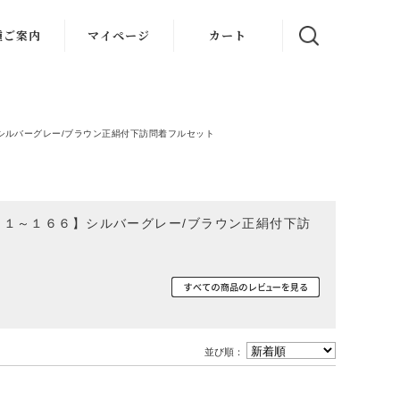
種ご案内
マイページ
カート
スケジュー
認フォーム
シルバーグレー/ブラウン正絹付下訪問着フルセット
他衣裳スケ
ール確認フ
ォーム
タルの流れ
１～１６６】シルバーグレー/ブラウン正絹付下訪
ーズン割
引
％ＯＦＦ
様のご感想
並び順：
あるご質問