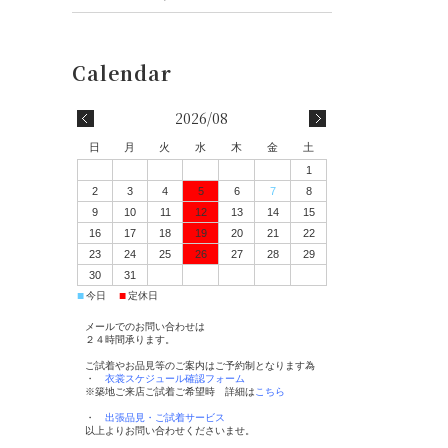
2026/08
日
月
火
水
木
金
土
1
2
3
4
5
6
7
8
9
10
11
12
13
14
15
16
17
18
19
20
21
22
23
24
25
26
27
28
29
30
31
■
■
今日
定休日
メールでのお問い合わせは
２４時間承ります。
ご試着やお品見等のご案内はご予約制となります為
・
衣裳スケジュール確認フォーム
※築地ご来店ご試着ご希望時 詳細は
こちら
・
出張品見・ご試着サービス
以上よりお問い合わせくださいませ。