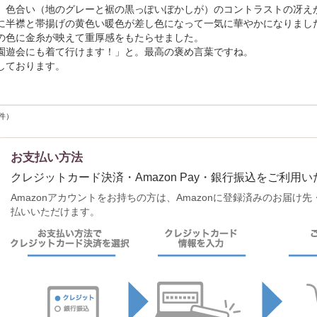
、色合い（地のグレーと裾の黒っぽいぼかしが）のコントラストの冴え
テムレンタル
お問
に半襟と帯揚げの黄色い暖色が差し色になって一気に華やかになりまし
の色に金糸が映えて重厚感をもたらせました。
安心保障プラン
園遊会にも着て行けます！」と。最高の褒め言葉ですね。
（訪問着、色無
公
しております。
地、黒留袖）
件）
お支払い方法
クレジットカード決済・Amazon Pay・銀行振込をご利用
Amazonアカウントをお持ちの方は、Amazonに登録済みのお届
払いいただけます。